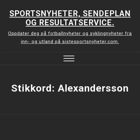
Skip
to
SPORTSNYHETER, SENDEPLAN
content
OG RESULTATSERVICE.
Oppdater deg på fotballnyheter og syklingnyheter fra
inn- og utland på sistesportsnyheter.com.
Close
Menu
Stikkord:
Alexandersson