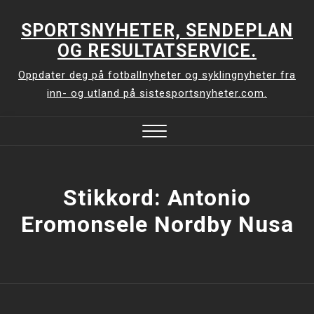
Skip
to
SPORTSNYHETER, SENDEPLAN
content
OG RESULTATSERVICE.
Oppdater deg på fotballnyheter og syklingnyheter fra
inn- og utland på sistesportsnyheter.com.
Close
Menu
Stikkord:
Antonio
Eromonsele Nordby Nusa