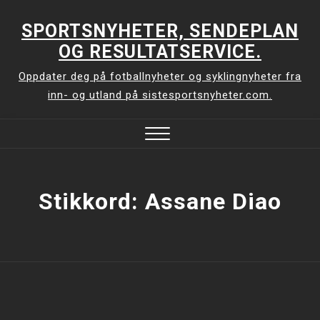
Skip
to
SPORTSNYHETER, SENDEPLAN
content
OG RESULTATSERVICE.
Oppdater deg på fotballnyheter og syklingnyheter fra
inn- og utland på sistesportsnyheter.com.
Close
Menu
Stikkord:
Assane Diao