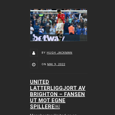
BY
HUGH JACKMAN
ON
MAI 9, 2022
UNITED
LATTERLIGGJORT AV
BRIGHTON – FANSEN
UT MOT EGNE
SPILLERE￼