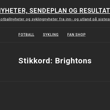
YHETER, SENDEPLAN OG RESULTAT
otballnyheter og syklingnyheter fra inn- og utland på siste
FOTBALL
SYKLING
FAN SHOP
Stikkord:
Brightons