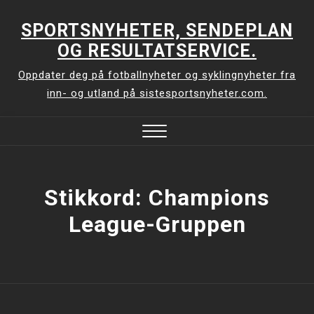
Skip
to
SPORTSNYHETER, SENDEPLAN
content
OG RESULTATSERVICE.
Oppdater deg på fotballnyheter og syklingnyheter fra
inn- og utland på sistesportsnyheter.com.
Close
Menu
Stikkord:
Champions
League-Gruppen