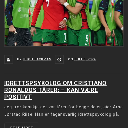
BY
HUGH JACKMAN
ON
JULI 5, 2024
IDRETTSPSYKOLOG OM CRISTIANO
RONALDOS TÅRER: –⁠ KAN VÆRE
POSITIVT
Jeg tror kanskje det var tårer for begge deler, sier Arne
Jørstad Riise. Han er fagansvarlig idrettspsykolog på.
READ MORE