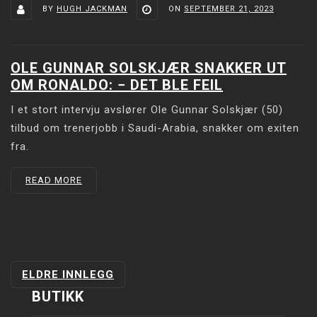
BY
HUGH JACKMAN
ON
SEPTEMBER 21, 2023
OLE GUNNAR SOLSKJÆR SNAKKER UT
OM RONALDO: − DET BLE FEIL
I et stort intervju avslører Ole Gunnar Solskjær (50)
tilbud om trenerjobb i Saudi-Arabia, snakker om exiten
fra.
READ MORE
INNLEGGSNAVIGASJON
ELDRE INNLEGG
BUTIKK