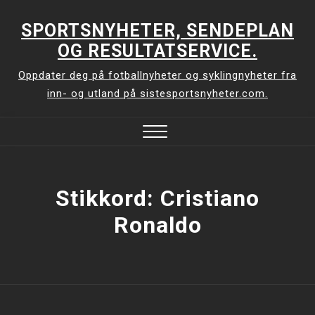
Skip
to
SPORTSNYHETER, SENDEPLAN
content
OG RESULTATSERVICE.
Oppdater deg på fotballnyheter og syklingnyheter fra
inn- og utland på sistesportsnyheter.com.
Close
Menu
Stikkord:
Cristiano
Ronaldo