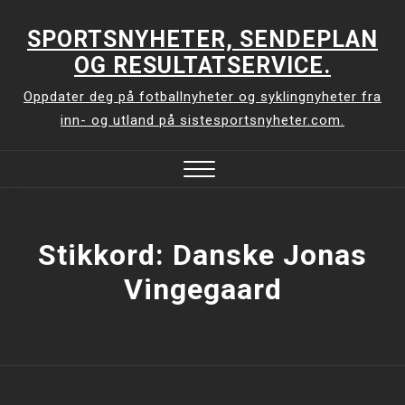
Skip
to
SPORTSNYHETER, SENDEPLAN
content
OG RESULTATSERVICE.
Oppdater deg på fotballnyheter og syklingnyheter fra
inn- og utland på sistesportsnyheter.com.
Close
Menu
Stikkord:
Danske Jonas
Vingegaard