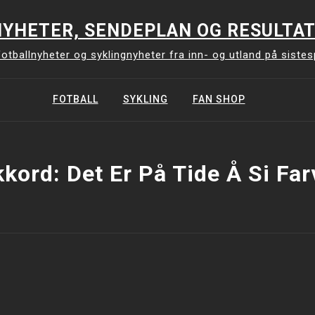
YHETER, SENDEPLAN OG RESULTAT
otballnyheter og syklingnyheter fra inn- og utland på siste
FOTBALL
SYKLING
FAN SHOP
kkord:
Det Er På Tide Å Si Far