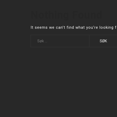
Nothing Found
It seems we can’t find what you’re looking 
Leit
etter: