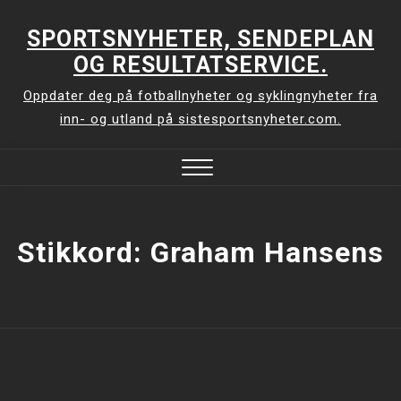
Skip
to
SPORTSNYHETER, SENDEPLAN
content
OG RESULTATSERVICE.
Oppdater deg på fotballnyheter og syklingnyheter fra
inn- og utland på sistesportsnyheter.com.
Close
Menu
Stikkord:
Graham Hansens