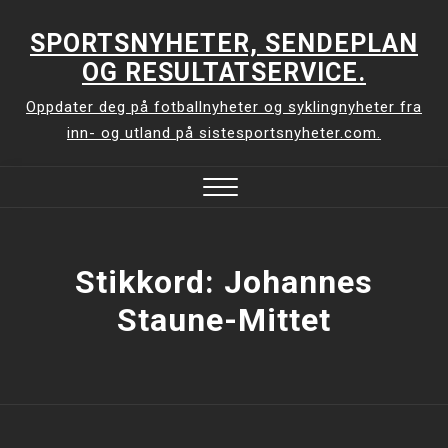
Skip
to
SPORTSNYHETER, SENDEPLAN
content
OG RESULTATSERVICE.
Oppdater deg på fotballnyheter og syklingnyheter fra
inn- og utland på sistesportsnyheter.com.
Close
Menu
Stikkord:
Johannes
Staune-Mittet