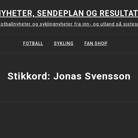
YHETER, SENDEPLAN OG RESULTAT
otballnyheter og syklingnyheter fra inn- og utland på siste
FOTBALL
SYKLING
FAN SHOP
Stikkord:
Jonas Svensson