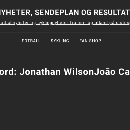
YHETER, SENDEPLAN OG RESULTAT
otballnyheter og syklingnyheter fra inn- og utland på siste
FOTBALL
SYKLING
FAN SHOP
kord:
Jonathan WilsonJoão Ca