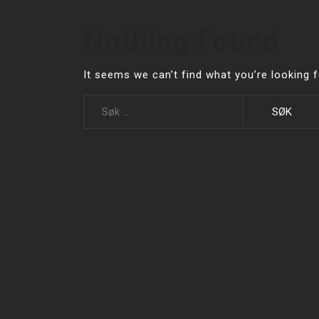
Nothing Found
It seems we can’t find what you’re looking 
Leit
etter: