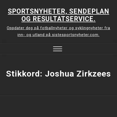
Skip
to
SPORTSNYHETER, SENDEPLAN
content
OG RESULTATSERVICE.
Oppdater deg på fotballnyheter og syklingnyheter fra
inn- og utland på sistesportsnyheter.com.
Close
Menu
Stikkord:
Joshua Zirkzees