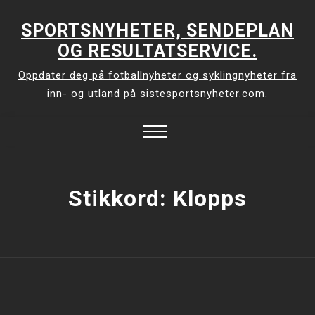
Skip
to
SPORTSNYHETER, SENDEPLAN
content
OG RESULTATSERVICE.
Oppdater deg på fotballnyheter og syklingnyheter fra
inn- og utland på sistesportsnyheter.com.
Close
Menu
Stikkord:
Klopps