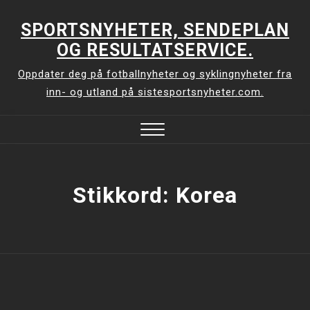
Skip
to
SPORTSNYHETER, SENDEPLAN
content
OG RESULTATSERVICE.
Oppdater deg på fotballnyheter og syklingnyheter fra
inn- og utland på sistesportsnyheter.com.
Close
Menu
Stikkord:
Korea