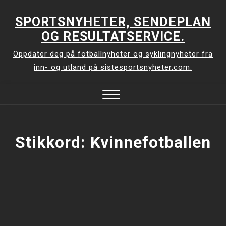
Skip
to
SPORTSNYHETER, SENDEPLAN
content
OG RESULTATSERVICE.
Oppdater deg på fotballnyheter og syklingnyheter fra
inn- og utland på sistesportsnyheter.com.
Close
Menu
Stikkord:
Kvinnefotballen