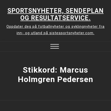
Skip
to
SPORTSNYHETER, SENDEPLAN
content
OG RESULTATSERVICE.
Oppdater deg på fotballnyheter og syklingnyheter fra
inn- og utland på sistesportsnyheter.com.
Close
Menu
Stikkord:
Marcus
Holmgren Pedersen