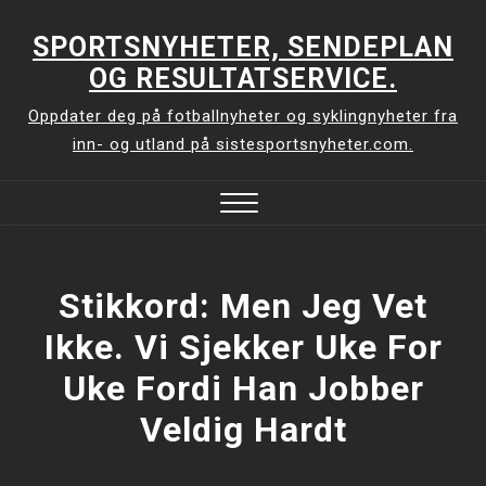
Skip
to
SPORTSNYHETER, SENDEPLAN
content
OG RESULTATSERVICE.
Oppdater deg på fotballnyheter og syklingnyheter fra
inn- og utland på sistesportsnyheter.com.
Close
Menu
Stikkord:
Men Jeg Vet
Ikke. Vi Sjekker Uke For
Uke Fordi Han Jobber
Veldig Hardt