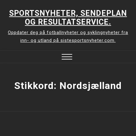
Skip
to
SPORTSNYHETER, SENDEPLAN
content
OG RESULTATSERVICE.
Oppdater deg på fotballnyheter og syklingnyheter fra
inn- og utland på sistesportsnyheter.com.
Close
Menu
Stikkord:
Nordsjælland