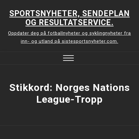
Skip
to
SPORTSNYHETER, SENDEPLAN
content
OG RESULTATSERVICE.
Oppdater deg på fotballnyheter og syklingnyheter fra
inn- og utland på sistesportsnyheter.com.
Close
Menu
Stikkord:
Norges Nations
League-Tropp