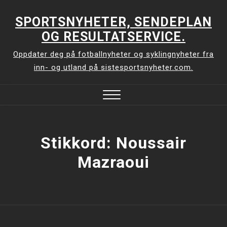
Skip
to
SPORTSNYHETER, SENDEPLAN
content
OG RESULTATSERVICE.
Oppdater deg på fotballnyheter og syklingnyheter fra
inn- og utland på sistesportsnyheter.com.
Close
Menu
Stikkord:
Noussair
Mazraoui