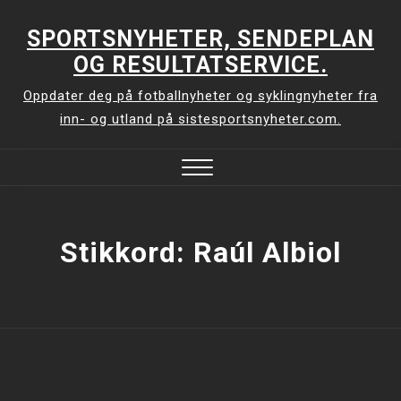
Skip
to
SPORTSNYHETER, SENDEPLAN
content
OG RESULTATSERVICE.
Oppdater deg på fotballnyheter og syklingnyheter fra
inn- og utland på sistesportsnyheter.com.
Close
Menu
Stikkord:
Raúl Albiol