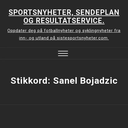
Skip
to
SPORTSNYHETER, SENDEPLAN
content
OG RESULTATSERVICE.
Oppdater deg på fotballnyheter og syklingnyheter fra
inn- og utland på sistesportsnyheter.com.
Close
Menu
Stikkord:
Sanel Bojadzic