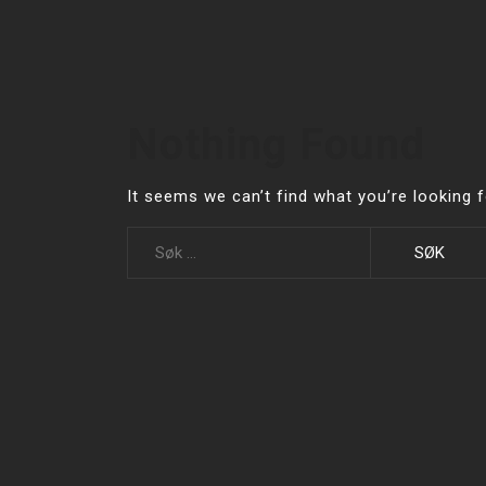
Nothing Found
It seems we can’t find what you’re looking 
Leit
etter: