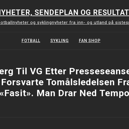
YHETER, SENDEPLAN OG RESULTAT
otballnyheter og syklingnyheter fra inn- og utland på siste
FOTBALL
SYKLING
FAN SHOP
erg Til VG Etter Presseseanse
Forsvarte Tomålsledelsen Fr
«fasit». Man Drar Ned Temp