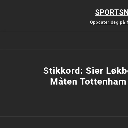
Skip
to
SPORTSN
content
Oppdater deg på f
Stikkord:
Sier Løkb
Måten Tottenham 