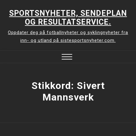
Skip
to
SPORTSNYHETER, SENDEPLAN
content
OG RESULTATSERVICE.
Oppdater deg på fotballnyheter og syklingnyheter fra
inn- og utland på sistesportsnyheter.com.
Close
Menu
Stikkord:
Sivert
Mannsverk