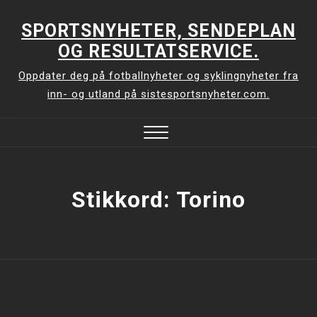
Skip
to
SPORTSNYHETER, SENDEPLAN
content
OG RESULTATSERVICE.
Oppdater deg på fotballnyheter og syklingnyheter fra
inn- og utland på sistesportsnyheter.com.
Close
Menu
Stikkord:
Torino