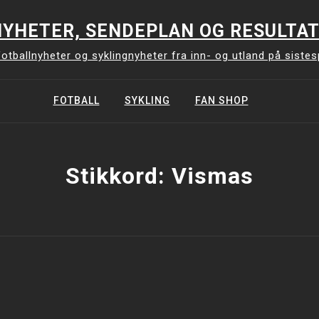
YHETER, SENDEPLAN OG RESULTAT
otballnyheter og syklingnyheter fra inn- og utland på siste
FOTBALL
SYKLING
FAN SHOP
Stikkord:
Vismas