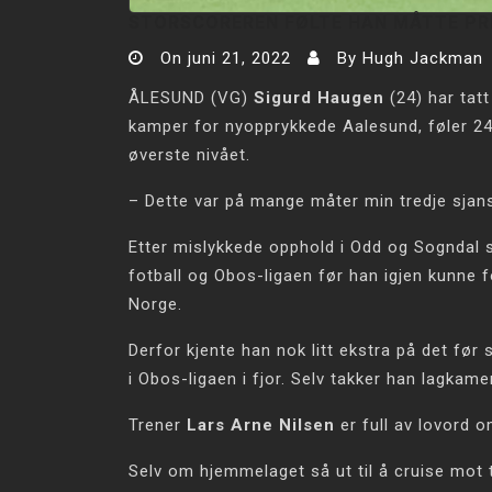
STORSCOREREN FØLTE HAN MÅTTE PRE
On
juni 21, 2022
By
Hugh Jackman
ÅLESUND (VG)
Sigurd Haugen
(24) har tat
kamper for nyopprykkede Aalesund, føler 24
øverste nivået.
– Dette var på mange måter min tredje sjanse
Etter mislykkede opphold i Odd og Sogndal 
fotball og Obos-ligaen før han igjen kunne f
Norge.
Derfor kjente han nok litt ekstra på det før
i Obos-ligaen i fjor. Selv takker han lagkame
Trener
Lars Arne Nilsen
er full av lovord 
Selv om hjemmelaget så ut til å cruise mot