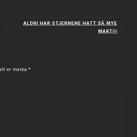
ALDRI HAR STJERNENE HATT SÅ MYE
MAKT￼
elt er merka
*