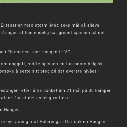
STERE: − DETTE VAR MIN TREDJE SJANSE￼
t Eliteserien med storm. Med seks mål på elleve
-åringen at han endelig har grepet sjansen på det
 i Eliteserien, sier Haugen til VG.
som unggutt, måtte spissen en tur innom belgisk
orsøke å sette sitt preg på det øverste nivået i
 sesongen, etter å ha dunket inn 21 mål på 30 kamper
ratene for at det endelig «sitter».
om Haugen.
 tre nye poeng mot Vålerenga etter nok en Haugen-