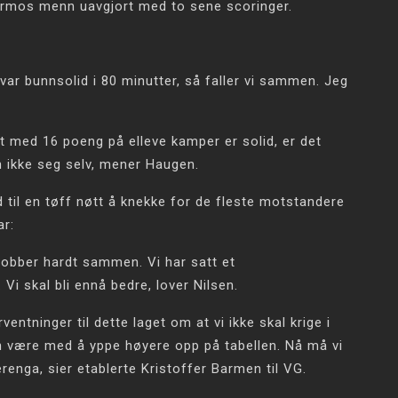
ermos menn uavgjort med to sene scoringer.
var bunnsolid i 80 minutter, så faller vi sammen. Jeg
med 16 poeng på elleve kamper er solid, er det
n ikke seg selv, mener Haugen.
til en tøff nøtt å knekke for de fleste motstandere
ar:
 jobber hardt sammen. Vi har satt et
Vi skal bli ennå bedre, lover Nilsen.
ntninger til dette laget om at vi ikke skal krige i
kan være med å yppe høyere opp på tabellen. Nå må vi
enga, sier etablerte Kristoffer Barmen til VG.