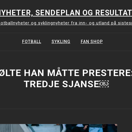
YHETER, SENDEPLAN OG RESULTAT
otballnyheter og syklingnyheter fra inn- og utland på siste
FOTBALL
SYKLING
FAN SHOP
LTE HAN MÅTTE PRESTERE:
TREDJE SJANSE￼