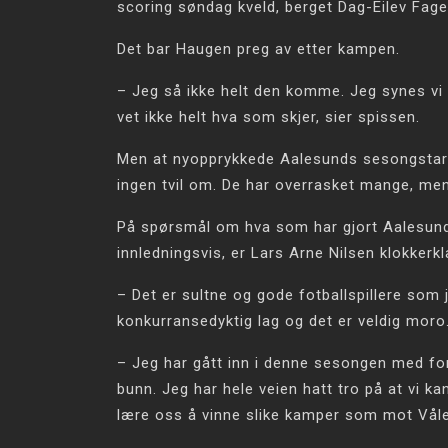
scoring søndag kveld, berget Dag-Eilev Fag
Det bar Haugen preg av etter kampen.
– Jeg så ikke helt den komme. Jeg synes vi 
vet ikke helt hva som skjer, sier spissen.
Men at nyopprykkede Aalesunds sesongstart 
ingen tvil om. De har overrasket mange, me
På spørsmål om hva som har gjort Aalesund 
innledningsvis, er Lars Arne Nilsen klokkerkl
– Det er sultne og gode fotballspillere som
konkurransedyktig lag og det er veldig moro. 
– Jeg har gått inn i denne sesongen med forve
bunn. Jeg har hele veien hatt tro på at vi 
lære oss å vinne slike kamper som mot Våler