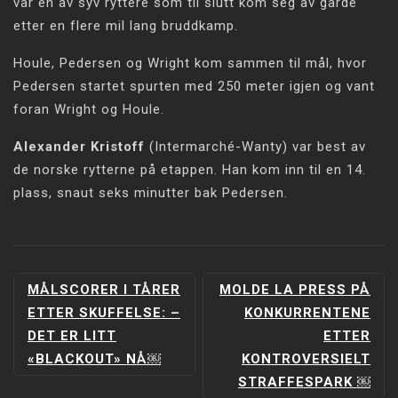
var én av syv ryttere som til slutt kom seg av gårde
etter en flere mil lang bruddkamp.
Houle, Pedersen og Wright kom sammen til mål, hvor
Pedersen startet spurten med 250 meter igjen og vant
foran Wright og Houle.
Alexander Kristoff
(Intermarché-Wanty) var best av
de norske rytterne på etappen. Han kom inn til en 14.
plass, snaut seks minutter bak Pedersen.
INNLEGGSNAVIGERING
MÅLSCORER I TÅRER
MOLDE LA PRESS PÅ
ETTER SKUFFELSE: –
KONKURRENTENE
DET ER LITT
ETTER
«BLACKOUT» NÅ￼
KONTROVERSIELT
STRAFFESPARK ￼