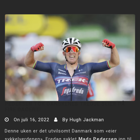
PEDERSEN TOK DANSKENES TREDJE SEIER PÅ
FIRE DAGER￼
On
juli 16, 2022
By
Hugh Jackman
Denne uken er det utvilsomt Danmark som «eier
sykkelverdenen». Fredag syklet
Mads Pedersen
inn til