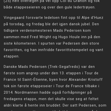
(25) helt overlegen på vei opp Col du Granon og tok
både etappeseieren og over den gule ledertrøyen.
Vingegaard forsvarte ledelsen fint opp til Alpe d’Huez
på torsdag, og fredag ble det igjen dansk jubel. Den
tidligere verdensmesteren Mads Pedersen kom
sammen med Fred Wright og Hugo Houle inn på den
siste kilometeren. I spurten var Pedersen den store
favoritten, og han innfridde favorittstempelet og vant
etappen.
Danske Mads Pedersen (Trek-Segafredo) var den
første som angrep under den 13. etappen i Tour de
France til Saint-Étienne, byen hvor Alexander Kristoff
tok sin første etappeseier i Tour de France tilbake i
2014. Nordmannen hadde også forhåpninger på
fredagens etappe, men det skulle vise seg at feltet
aldri klarte å hente inn bruddet. Der satt Pedersen, som