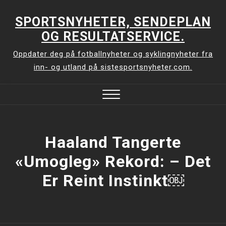
Skip
to
SPORTSNYHETER, SENDEPLAN
content
OG RESULTATSERVICE.
Oppdater deg på fotballnyheter og syklingnyheter fra
inn- og utland på sistesportsnyheter.com.
Close
Menu
Haaland Tangerte
«umogleg» Rekord: – Det
Er Reint Instinkt￼