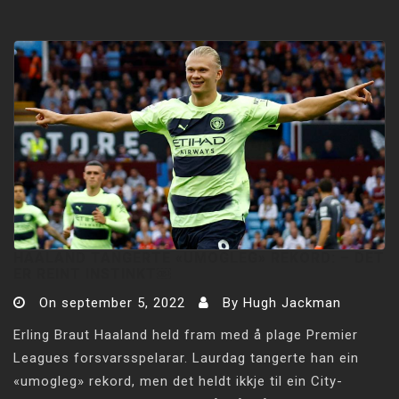
HAALAND TANGERTE «UMOGLEG» REKORD: – DET
ER REINT INSTINKT￼
On
september 5, 2022
By
Hugh Jackman
Erling Braut Haaland held fram med å plage Premier
Leagues forsvarsspelarar. Laurdag tangerte han ein
«umogleg» rekord, men det heldt ikkje til ein City-