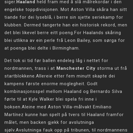
siger.
Haaland
held fram med å slå målrekordar i den
engelske toppdivisjonen. Mot Aston Villa skåra han sitt
tiande for dei lyseblå, i berre sin sjette seriekamp for
klubben. Dermed tangerte han ein historisk rekord, men
det blei likevel berre eitt poeng.For Haalands skåring
blei utlikna av ein perle frå Leon Bailey, som sørga for
at poenga blei delte i Birmingham.
Det tok si tid før ballen endeleg låg i nettet for
nordmannen, trass i at
Manchester City
storma ut frå
startblokkene.Allereie etter fem minutt skapte dei
kampens første enorme moglegheit. Godt
kombinasjonsspel mellom Haaland og Bernardo Silva
førte til at Kyle Walker blei spela fri inne i
boksen.Aleine med Aston Villa-målvakt Emiliano
Martínez kunne han spelt på tvers til Haaland framfor
målet, men backen gjekk for avslutninga
sjølv.Avslutninga fauk opp på tribunen, til nordmannens