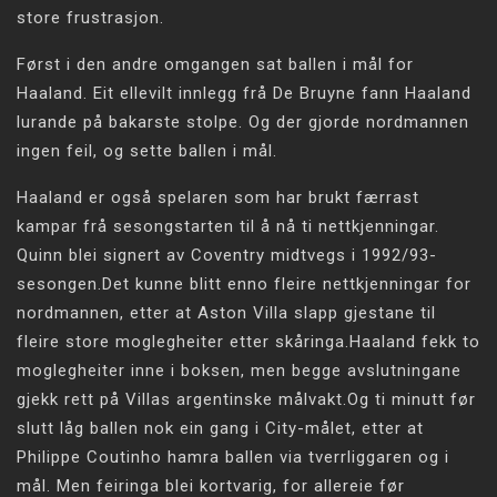
store frustrasjon.
Først i den andre omgangen sat ballen i mål for
Haaland. Eit ellevilt innlegg frå De Bruyne fann Haaland
lurande på bakarste stolpe. Og der gjorde nordmannen
ingen feil, og sette ballen i mål.
Haaland er også spelaren som har brukt færrast
kampar frå sesongstarten til å nå ti nettkjenningar.
Quinn blei signert av Coventry midtvegs i 1992/93-
sesongen.Det kunne blitt enno fleire nettkjenningar for
nordmannen, etter at Aston Villa slapp gjestane til
fleire store moglegheiter etter skåringa.Haaland fekk to
moglegheiter inne i boksen, men begge avslutningane
gjekk rett på Villas argentinske målvakt.Og ti minutt før
slutt låg ballen nok ein gang i City-målet, etter at
Philippe Coutinho hamra ballen via tverrliggaren og i
mål. Men feiringa blei kortvarig, for allereie før