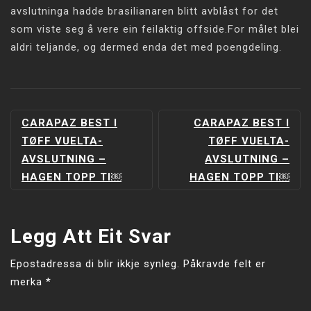
avslutninga hadde brasilianaren blitt avblåst for det
som viste seg å vere ein feilaktig offside.For målet blei
aldri teljande, og dermed enda det med poengdeling.
INNLEGGSNAVIGERING
CARAPAZ BEST I
CARAPAZ BEST I
TØFF VUELTA-
TØFF VUELTA-
AVSLUTNING –
AVSLUTNING –
HAGEN TOPP TI￼
HAGEN TOPP TI￼
Legg Att Eit Svar
Epostadressa di blir ikkje synleg.
Påkravde felt er
merka
*