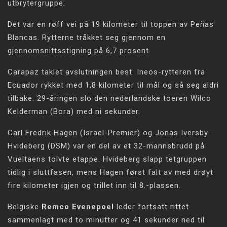
utbrytergruppe.
Det var en røff vei på 19 kilometer til toppen av Peñas
Blancas. Rytterne tråkket seg gjennom en
gjennomsnittsstigning på 6,7 prosent.
Carapaz taklet avslutningen best. Ineos-rytteren fra
Ecuador rykket med 1,8 kilometer til mål og så seg aldri
tilbake. 29-åringen slo den nederlandske toeren Wilco
Kelderman (Bora) med ni sekunder.
Carl Fredrik Hagen (Israel-Premier) og Jonas Iversby
Hvideberg (DSM) var en del av et 32-mannsbrudd på
Vueltaens tolvte etappe. Hvideberg slapp tetgruppen
tidlig i sluttfasen, mens Hagen først falt av med drøyt
fire kilometer igjen og trillet inn til 8.-plassen.
Belgiske
Remco Evenepoel
leder fortsatt rittet
sammenlagt med to minutter og 41 sekunder ned til