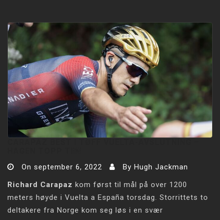
CARAPAZ BEST I TØFF VUELTA-AVSLUTNING –
HAGEN TOPP TI￼
On
september 6, 2022
By
Hugh Jackman
Richard Carapaz
kom først til mål på over 1200
meters høyde i Vuelta a España torsdag. Storrittets to
deltakere fra Norge kom seg løs i en svær