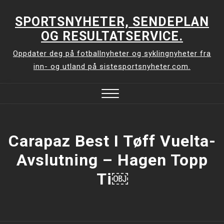
Skip
to
SPORTSNYHETER, SENDEPLAN
content
OG RESULTATSERVICE.
Oppdater deg på fotballnyheter og syklingnyheter fra
inn- og utland på sistesportsnyheter.com.
Close
Menu
Carapaz Best I Tøff Vuelta-
Avslutning – Hagen Topp
Ti￼