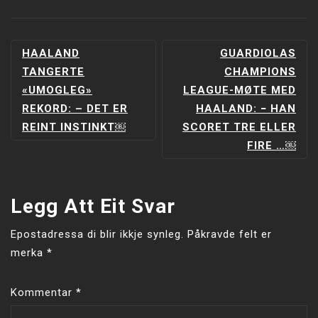
INNLEGGSNAVIGERING
HAALAND
GUARDIOLAS
TANGERTE
CHAMPIONS
«UMOGLEG»
LEAGUE-MØTE MED
REKORD: – DET ER
HAALAND: − HAN
REINT INSTINKT￼
SCORET TRE ELLER
FIRE …￼
Legg Att Eit Svar
Epostadressa di blir ikkje synleg.
Påkravde felt er
merka
*
Kommentar
*