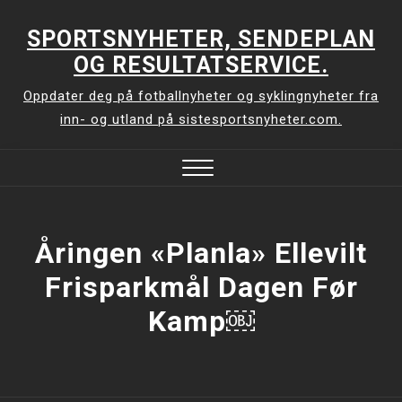
Skip
to
SPORTSNYHETER, SENDEPLAN
content
OG RESULTATSERVICE.
Oppdater deg på fotballnyheter og syklingnyheter fra
inn- og utland på sistesportsnyheter.com.
Close
Menu
Åringen «planla» Ellevilt
Frisparkmål Dagen Før
Kamp￼