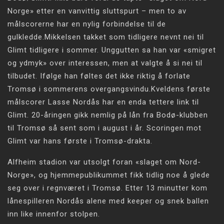
Norge» etter en vanvittig sluttspurt – men to av
målscorerne har en nylig forbindelse til de
gulkledde.Mikkelsen takket som tidligere nevnt nei til
Glimt tidligere i sommer. Unggutten sa han var «smigret
og ydmyk» over interessen, men at valgte å si nei til
tilbudet. Ifølge han føltes det ikke riktig å forlate
Tromsø i sommerens overgangsvindu.Kveldens første
målscorer Lasse Nordås har en enda tettere link til
Glimt. 20-åringen gikk nemlig på lån fra Bodø-klubben
til Tromsø så sent som i august i år. Scoringen mot
Glimt var hans første i Tromsø-drakta.
Alfheim stadion var utsolgt foran «slaget om Nord-
Norge», og hjemmepublikummet fikk tidlig noe å glede
seg over i regnværet i Tromsø. Etter 13 minutter kom
lånespilleren Nordås alene med keeper og snek ballen
inn like innenfor stolpen.