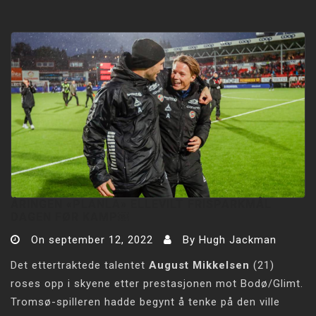
ÅRINGEN «PLANLA» ELLEVILT FRISPARKMÅL
DAGEN FØR KAMP￼
On
september 12, 2022
By
Hugh Jackman
Det ettertraktede talentet
August Mikkelsen
(21)
roses opp i skyene etter prestasjonen mot Bodø/Glimt.
Tromsø-spilleren hadde begynt å tenke på den ville