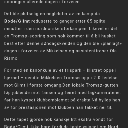
scoringen allerede dagen i forveien.
Det ble plutselig en neglebiter av en kamp da
Bodø/Glimt
reduserte to ganger etter 85 spilte
minutter i den nordnorske storkampen. Likevel er det
en Tromsø-scoring som nok kommer til å bli husket
best etter denne søndagskvelden.Og den ble «planlagt»
dagen i forveien av Mikkelsen og assistenttrener Ola
Rismo.
For med en kanonkule av et frispark – klistret oppe i
hjørnet – sendte Mikkelsen Tromsø opp i 2-0-ledelse
mot Glimt i første omgang.Den lokale Tromsø-gutten
løp jublende mot fansen og feiret med lagkameratene,
før han kysset klubbemblemet på drakta.Nå hylles han
av for prestasjonen mot klubben han takket nei til.
Dette tapet gjorde nok kanskje litt ekstra vondt for
Bodø/Glimt. Ikke bare fordi de tapte «slaget om Nord-