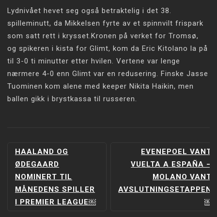
Lydnivået hevet seg også betraktelig i det 38.
spilleminutt, da Mikkelsen fyrte av et spinnvilt frispark
som satt rett i krysset.Kronen på verket for Tromsø,
og spikeren i kista for Glimt, kom da Eric Kitolano la på
til 3-0 ti minutter etter hvilen. Vertene var lenge
nærmere 4-0 enn Glimt var en redusering. Finske Jasse
Tuominen kom alene med keeper Nikita Haikin, men
ballen gikk i brystkassa til russeren.
INNLEGGSNAVIGERING
HAALAND OG
EVENEPOEL VANT
ØDEGAARD
VUELTA A ESPAÑA –
NOMINERT TIL
MOLANO VANT
MÅNEDENS SPILLER
AVSLUTNINGSETAPPEN
I PREMIER LEAGUE￼
￼