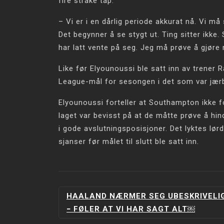
fire strake tap.
– Vi er i en dårlig periode akkurat nå. Vi må
Det begynner å se stygt ut. Ting sitter ikke
har latt vente på seg. Jeg må prøve å gjør
Like før Elyounoussi ble satt inn av trener 
League-mål for sesongen i det som var jærbu
Elyounoussi forteller at Southampton ikke 
laget var bevisst på at de måtte prøve å hi
i gode avslutningsposisjoner. Det lyktes lør
sjanser før målet til slutt ble satt inn.
INNLEGGSNAVIGERING
HAALAND NÆRMER SEG UBESKRIVELIG
− FØLER AT VI HAR SAGT ALT￼