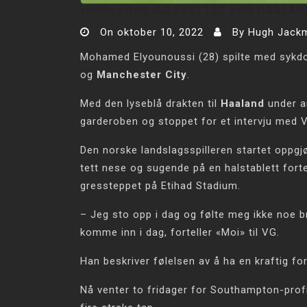
«MOI» FRØS OG SVETTET FØR HAALAN
On
oktober 10, 2022
By
Hugh Jack
Mohamed Elyounoussi (28) spilte med sykdom
og
Manchester City
.
Med den lyseblå drakten til
Haaland
under a
garderoben og stoppet for et intervju med V
Den norske landslagsspilleren startet oppgj
tett nese og sugende på en halstablett forte
gressteppet på Etihad Stadium.
– Jeg sto opp i dag og følte meg ikke noe br
komme inn i dag, forteller «Moi» til VG.
Han beskriver følelsen av å ha en kraftig fo
Nå venter to fridager for Southampton-prof