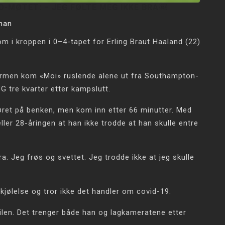
D-MØTET: − JEG FØLTE MEG IKKE BRA￼
man
 i kroppen i 0–4-tapet for Erling Braut Haaland (22)
rmen kom «Moi» ruslende alene ut fra Southampton-
G tre kvarter etter kampslutt.
øret på benken, men kom inn etter 66 minutter. Med
ller 28-åringen at han ikke trodde at han skulle entre
a. Jeg frøs og svettet. Jeg trodde ikke at jeg skulle
rkjølelse og tror ikke det handler om covid-19.
ilen. Det trenger både han og lagkameratene etter