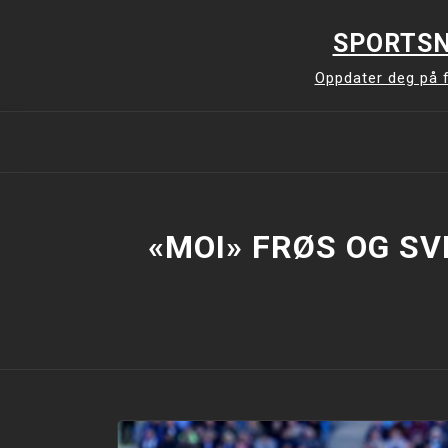
Skip
to
SPORTSN
content
Oppdater deg på f
«MOI» FRØS OG SV