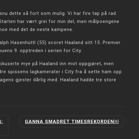
 snu dette så fort som mulig. Vi har fire tap på rad.
. Starten har vært grei for min del, men målpoengene
e noe med det de neste kampene.
Ralph Hasenhüttl (55) scoret Haaland sitt 15. Premier
ens 9. opptreden i serien for City.
fokuserte mye på Haaland inn mot oppgjøret, men
ndre spissens lagkamerater i City fra å sette ham opp
dagens gjester dårlig med. Haaland hadde tre store
:
GANNA SMADRET TIMESREKORDEN￼