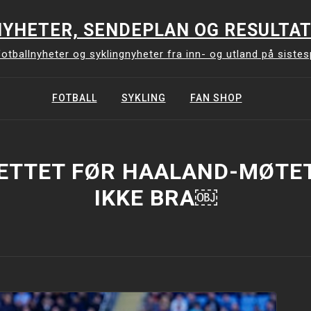
YHETER, SENDEPLAN OG RESULTAT
otballnyheter og syklingnyheter fra inn- og utland på siste
FOTBALL
SYKLING
FAN SHOP
ETTET FØR HAALAND-MØTET
IKKE BRA￼