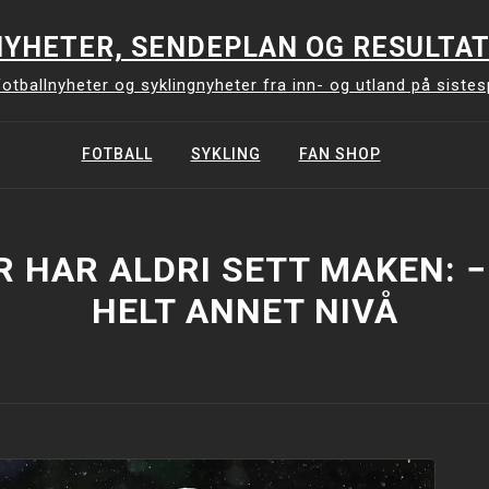
YHETER, SENDEPLAN OG RESULTAT
otballnyheter og syklingnyheter fra inn- og utland på siste
FOTBALL
SYKLING
FAN SHOP
 HAR ALDRI SETT MAKEN: −
HELT ANNET NIVÅ