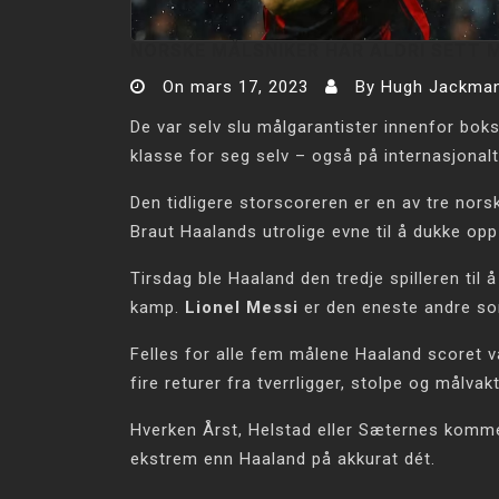
NORSKE MÅLSNIKER HAR ALDRI SETT M
On
mars 17, 2023
By
Hugh Jackma
De var selv slu målgarantister innenfor bo
klasse for seg selv – også på internasjonalt
Den tidligere storscoreren er en av tre norsk
Braut Haalands utrolige evne til å dukke opp p
Tirsdag ble Haaland den tredje spilleren t
kamp.
Lionel Messi
er den eneste andre so
Felles for alle fem målene Haaland scoret va
fire returer fra tverrligger, stolpe og målvakt
Hverken Årst, Helstad eller Sæternes komme
ekstrem enn Haaland på akkurat dét.