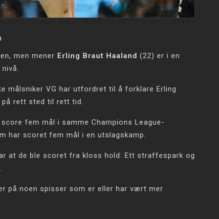
AKEN: − HAALAND ER PÅ ET HELT ANNET NIVÅ
n
ksen, men mener
Erling Braut Haaland
(22) er i en
 nivå.
e målsniker VG har utfordret til å forklare Erling
å rett sted til rett tid.
il å score fem mål i samme Champions League-
m har scoret fem mål i en utslagskamp.
r at de ble scoret fra kloss hold: Ett straffespark og
.
r på noen spisser som er eller har vært mer