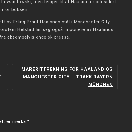
 Lewandowski, men legger til at Haaland er «desidert
enfor boksen.
ett av Erling Braut Haalands mål i Manchester City
orstein Helstad lar seg også imponere av Haalands
t fra eksempelvis engelsk presse.
MARERITTREKNING FOR HAALAND OG
T
MANCHESTER CITY – TRAKK BAYERN
MÜNCHEN
elt er merka
*