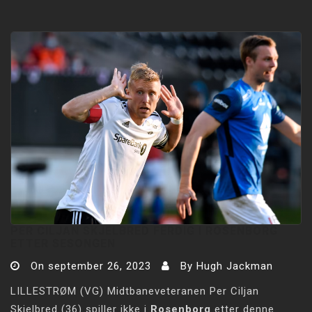
PER CILJAN SKJELBRED FERDIG I ROSENBORG
ETTER SESONGEN
On
september 26, 2023
By
Hugh Jackman
LILLESTRØM (VG) Midtbaneveteranen Per Ciljan
Skjelbred (36) spiller ikke i
Rosenborg
etter denne