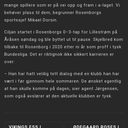
mange spillere som er på vei opp og fram i a-laget. Vi
behøver plass til dem, begrunner Rosenborgs
sportssjef Mikael Dorsin.
Ciljan startet i Rosenborgs 0–3-tap for Lillestrøm på
Åråsen søndag og ble byttet ut til pause. Skjelbred kom
tilbake til Rosenborg i 2020 etter ni år som proff i tysk
Bundesliga. Det er riktignok ikke sikkert karrieren er
over:
– Han har hatt veldig tett dialog med en klubb han har
vært i før gjennom hele sommeren. De ønsket egentlig
at han skulle komme på dagen, sier agent Jørgensen,
som også avslører at den aktuelle klubben er tysk.
VIKINGS ESS I
ØDEGAARD ROSES I