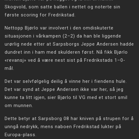
Skogvold, som satte ballen i nettet og noterte sin
første scoring for Fredrikstad.
Nettopp Bjørlo var involvert i den omdiskuterte
situasjonen i vårkampen (2–2) da han ble liggende
urørlig nede etter at Sarpsborgs Jeppe Andersen hadde
dundret inn i ham med skulderen først. Nå fikk Bjørlo
«revansj» ved å være nest sist på Fredrikstads 1–0-
mål.
Det var selvfølgelig deilig å vinne her i fiendens hule.
Det var synd at Jeppe Andersen ikke var her, så jeg
kunne ta litt igjen, sier Bjørlo til VG med et stort smil
om munnen.
Dette betyr at Sarpsborg 08 har kniven på strupen for å
unngå nedrykk, mens naboen Fredrikstad lukter på
Europa-plass.