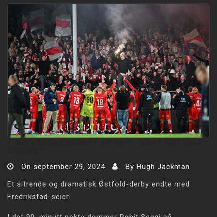
FREDRIKSTAD REDDET AV VAR – VANT ØSTFOLD-
DERBYET
On
september 29, 2024
By
Hugh Jackman
Et sitrende og dramatisk Østfold-derby endte med
Fredrikstad-seier.