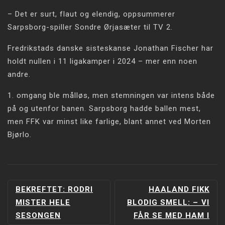
– Det er surt, flaut og elendig, oppsummerer
Sarpsborg-spiller Sondre Ørjasæter til TV 2.
Fredrikstads danske sisteskanse Jonathan Fischer har
holdt nullen i 11 ligakamper i 2024 – mer enn noen
andre.
1. omgang ble målløs, men stemningen var intens både
på og utenfor banen. Sarpsborg hadde ballen mest,
men FFK var minst like farlige, blant annet ved Morten
Bjørlo.
INNLEGGSNAVIGERING
BEKREFTET: RODRI
HAALAND FIKK
MISTER HELE
BLODIG SMELL: –⁠ VI
SESONGEN
FÅR SE MED HAM I