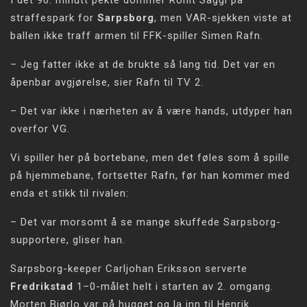
I det 90. minutt pekte dommer Rohit Saggi på
straffespark for
Sarpsborg
, men VAR-sjekken viste at
ballen ikke traff armen til FFK-spiller Simen Rafn.
– Jeg fatter ikke at de brukte så lang tid. Det var en
åpenbar avgjørelse, sier Rafn til TV 2.
– Det var ikke i nærheten av å være hands, utdyper han
overfor VG.
Vi spiller her på bortebane, men det føles som å spille
på hjemmebane, fortsetter Rafn, før han kommer med
enda et stikk til rivalen:
– Det var morsomt å se mange skuffede Sarpsborg-
supportere, gliser han.
Sarpsborg-keeper Carljohan Eriksson serverte
Fredrikstad
1–0-målet helt i starten av 2. omgang.
Morten Bjørlo var på hugget og la inn til Henrik