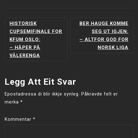
INNLEGGSNAVIGERING
HISTORISK
BER HAUGE KOMME
CUPSEMIFINALE FOR
SEG UT IGJEN:
KFUM OSLO:
–⁠ ALTFOR GOD FOR
–⁠ HÅPER PÅ
NORSK LIGA
VÅLERENGA
Legg Att Eit Svar
Epostadressa di blir ikkje synleg.
Påkravde felt er
merka
*
Kommentar
*