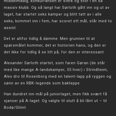
middelmådig, konkurransen er sterk og stor i en så
massiv klubb. Og så langt har Sørloth gått inn og ut av
laget, har startet seks kamper og blitt tatt av i alle
seks, kommet inn i fem, har scoret ett mål, står med to
assist.
Det er altfor tidlig å dømme. Men grunnen til at
spørsmålet kommer, det er historien hans, og den er
det ikke for tidlig å se litt på, for den er interessant.
Alexander Sørloth startet, som faren Gøran (de står
med like mange A-landskamper, 55 hver) i Strindheim,
Alex dro til Rosenborg med en talent-lapp på ryggen og
sønn av en RBK-legende som bakteppe.
Han dundret inn mål på juniorlaget, men fikk svært få
sjanser på A-laget. Og valgte til slutt å bli lånt ut – til
Bodø/Glimt.