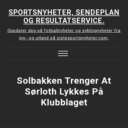
Skip
to
SPORTSNYHETER, SENDEPLAN
content
OG RESULTATSERVICE.
Oppdater deg på fotballnyheter og syklingnyheter fra
inn- og utland på sistesportsnyheter.com.
Close
Menu
Solbakken Trenger At
Sørloth Lykkes På
Klubblaget