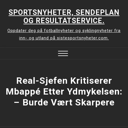
Skip
to
SPORTSNYHETER, SENDEPLAN
content
OG RESULTATSERVICE.
Oppdater deg på fotballnyheter og syklingnyheter fra
inn- og utland på sistesportsnyheter.com.
Close
Menu
Real-Sjefen Kritiserer
Mbappé Etter Ydmykelsen:
–⁠ Burde Vært Skarpere