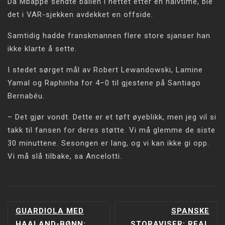
Da Mbappé sendte ballen i nettet etter en halvtime, ble
det i VAR-sjekken avdekket en offside.
Samtidig hadde franskmannen flere store sjanser han
ikke klarte å sette.
I stedet sørget mål av Robert Lewandowski, Lamine
Yamal og Raphinha for 4–0 til gjestene på Santiago
Bernabéu.
– Det gjør vondt. Dette er et tøft øyeblikk, men jeg vil si
takk til fansen for deres støtte. Vi må glemme de siste
30 minuttene. Sesongen er lang, og vi kan ikke gi opp.
Vi må slå tilbake, sa Ancelotti.
INNLEGGSNAVIGERING
GUARDIOLA MED
SPANSKE
HAALAND-BØNN:
STORAVISER: REAL