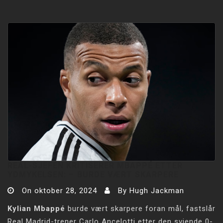
REAL-SJEFEN KRITISERER MBAPPÉ ETTER
YDMYKELSEN: –⁠ BURDE VÆRT SKARPERE
On
oktober 28, 2024
By
Hugh Jackman
Kylian Mbappé
burde vært skarpere foran mål, fastslår
Real Madrid-trener Carlo Ancelotti etter den sviende 0-