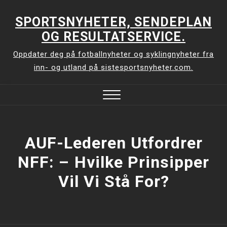
Skip
to
SPORTSNYHETER, SENDEPLAN
content
OG RESULTATSERVICE.
Oppdater deg på fotballnyheter og syklingnyheter fra
inn- og utland på sistesportsnyheter.com.
Close
Menu
AUF-Lederen Utfordrer
NFF: –⁠ Hvilke Prinsipper
Vil Vi Stå For?