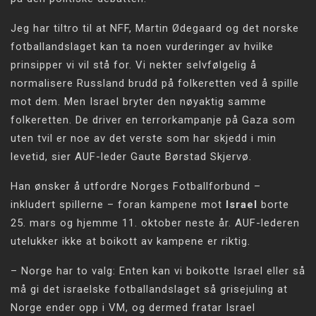
Jeg har tiltro til at NFF, Martin Ødegaard og det norske
fotballandslaget kan ta noen vurderinger av hvilke
prinsipper vi vil stå for. Vi nekter selvfølgelig å
normalisere Russland brudd på folkeretten ved å spille
mot dem. Men Israel bryter den nøyaktig samme
folkeretten. De driver en terrorkampanje på Gaza som
uten tvil er noe av det verste som har skjedd i min
levetid, sier AUF-leder Gaute Børstad Skjervø.
Han ønsker å utfordre Norges Fotballforbund –
inkludert spillerne – foran kampene mot
Israel
borte
25. mars og hjemme 11. oktober neste år. AUF-lederen
utelukker ikke at boikott av kampene er riktig.
– Norge har to valg: Enten kan vi boikotte Israel eller så
må gi det israelske fotballandslaget så grisejuling at
Norge ender opp i VM, og dermed fratar Israel