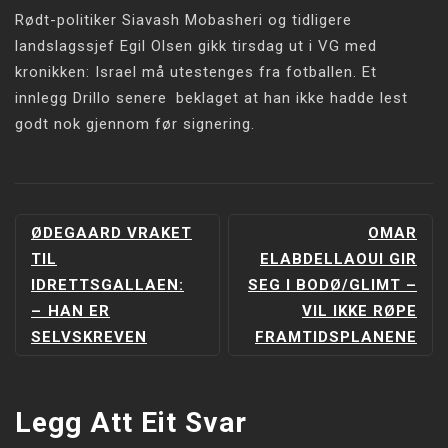
Rødt-politiker Siavash Mobasheri og tidligere
landslagssjef Egil Olsen gikk tirsdag ut i VG med
kronikken: Israel må utestenges fra fotballen. Et
innlegg Drillo senere beklaget at han ikke hadde lest
godt nok gjennom før signering.
INNLEGGSNAVIGERING
ØDEGAARD VRAKET
OMAR
TIL
ELABDELLAOUI GIR
IDRETTSGALLAEN:
SEG I BODØ/GLIMT –
–⁠ HAN ER
VIL IKKE RØPE
SELVSKREVEN
FRAMTIDSPLANENE
Legg Att Eit Svar