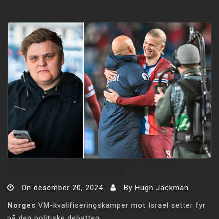
AUF-LEDEREN UTFORDRER NFF: –⁠ HVILKE
PRINSIPPER VIL VI STÅ FOR?
On
desember 20, 2024
By
Hugh Jackman
Norges
VM-kvalifiseringskamper mot Israel setter fyr
på den politiske debatten.