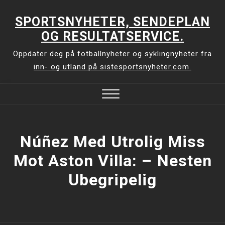
Skip
to
SPORTSNYHETER, SENDEPLAN
content
OG RESULTATSERVICE.
Oppdater deg på fotballnyheter og syklingnyheter fra
inn- og utland på sistesportsnyheter.com.
Close
Menu
Núñez Med Utrolig Miss
Mot Aston Villa: –⁠ Nesten
Ubegripelig