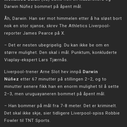
Darwin Núñez bommet på åpent mål.
Åh, Darwin. Han ser mot himmelen etter å ha sløst bort
nok en stor sjanse, skrev The Athletics Liverpool-
reporter James Pearce på X.
– Det er nesten ubegripelig. Du kan ikke be om en
større mulighet. Den skal i mål. Punktum, konkluderte
Viaplay-ekspert Lars Tjærnås.
Liverpool-trener Arne Slot hev innpå
Darwin
Núñez
etter 67 minutter på stillingen 2–2, og to
minutter senere fikk han en enorm mulighet til å sette
2–3, men uruguayaneren bommet på åpent mål.
– Han bommer på mål fra 7-8 meter. Det er kriminelt.
Det skal ikke skje, sier tidligere Liverpool-spiss Robbie
Fowler til TNT Sports.