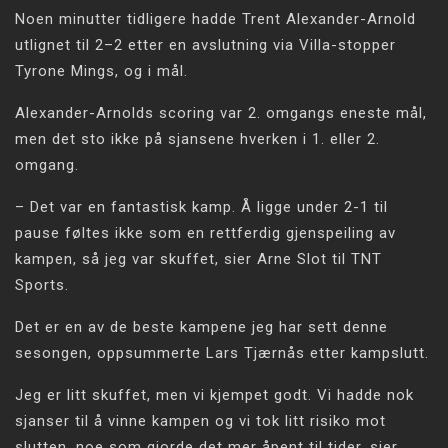
Noen minutter tidligere hadde Trent Alexander-Arnold
utlignet til 2–2 etter en avslutning via Villa-stopper
Tyrone Mings, og i mål.
Alexander-Arnolds scoring var 2. omgangs eneste mål,
men det sto ikke på sjansene hverken i 1. eller 2.
omgang.
– Det var en fantastisk kamp. Å ligge under 2-1 til
pause føltes ikke som en rettferdig gjenspeiling av
kampen, så jeg var skuffet, sier Arne Slot til TNT
Sports.
Det er en av de beste kampene jeg har sett denne
sesongen, oppsummerte Lars Tjærnås etter kampslutt.
Jeg er litt skuffet, men vi kjempet godt. Vi hadde nok
sjanser til å vinne kampen og vi tok litt risiko mot
slutten, noe som gjorde det mer åpent til tider, sier