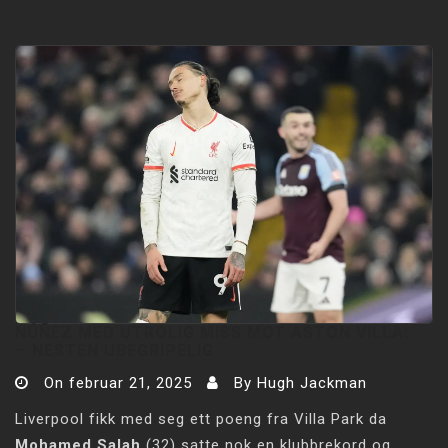
NÚÑEZ MED UTROLIG MISS MOT ASTON VILLA:
–⁠ NESTEN UBEGRIPELIG
On
februar 21, 2025
By
Hugh Jackman
Liverpool fikk med seg ett poeng fra Villa Park da
Mohamed Salah
(32) satte nok en klubbrekord og