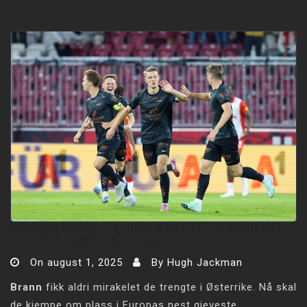
DRØMMESTART TIL INGEN NYTTE – BRANN ER
UTE AV CHAMPIONS LEAGUE
On
august 1, 2025
By
Hugh Jackman
Brann
fikk aldri mirakelet de trengte i Østerrike. Nå skal
de kjempe om plass i Europas nest gjeveste