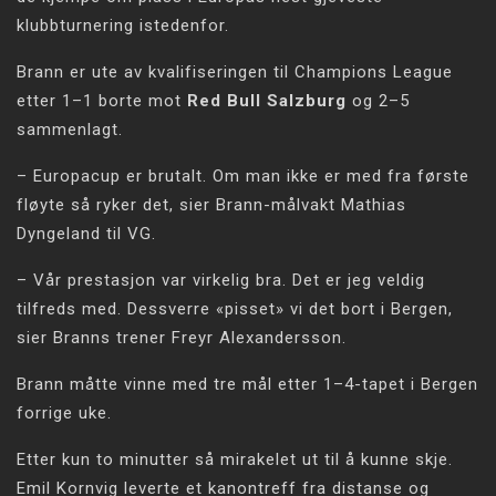
klubbturnering istedenfor.
Brann er ute av kvalifiseringen til Champions League
etter 1–1 borte mot
Red Bull Salzburg
og 2–5
sammenlagt.
– Europacup er brutalt. Om man ikke er med fra første
fløyte så ryker det, sier Brann-målvakt Mathias
Dyngeland til VG.
– Vår prestasjon var virkelig bra. Det er jeg veldig
tilfreds med. Dessverre «pisset» vi det bort i Bergen,
sier Branns trener Freyr Alexandersson.
Brann måtte vinne med tre mål etter 1–4-tapet i Bergen
forrige uke.
Etter kun to minutter så mirakelet ut til å kunne skje.
Emil Kornvig leverte et kanontreff fra distanse og