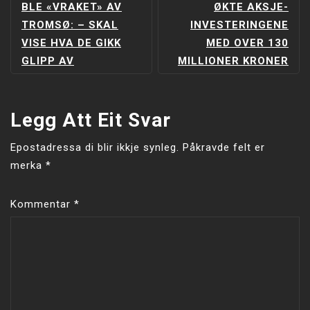
INNLEGGSNAVIGERING
BLE «VRAKET» AV
ØKTE AKSJE-
TROMSØ: – SKAL
INVESTERINGENE
VISE HVA DE GIKK
MED OVER 130
GLIPP AV
MILLIONER KRONER
Legg Att Eit Svar
Epostadressa di blir ikkje synleg.
Påkravde felt er
merka
*
Kommentar
*