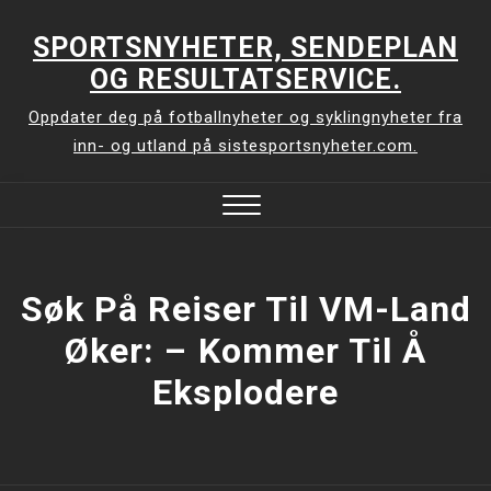
Skip
to
SPORTSNYHETER, SENDEPLAN
content
OG RESULTATSERVICE.
Oppdater deg på fotballnyheter og syklingnyheter fra
inn- og utland på sistesportsnyheter.com.
Close
Menu
Søk På Reiser Til VM-Land
Øker: –⁠ Kommer Til Å
Eksplodere