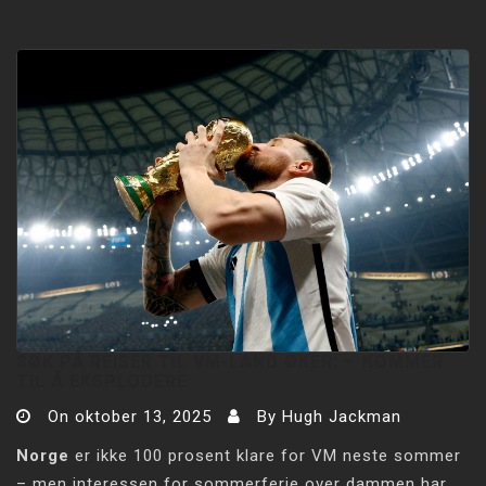
SØK PÅ REISER TIL VM-LAND ØKER: –⁠ KOMMER
TIL Å EKSPLODERE
On
oktober 13, 2025
By
Hugh Jackman
Norge
er ikke 100 prosent klare for VM neste sommer
– men interessen for sommerferie over dammen har