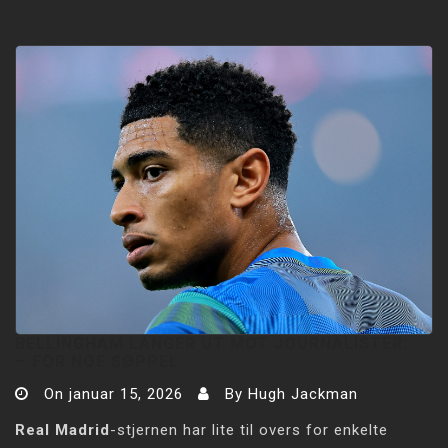
BELLINGHAM LANGER UT MOT JOURNALISTER:
–⁠ FOR NOE SØPPEL
On
januar 15, 2026
By
Hugh Jackman
Real Madrid
-stjernen har lite til overs for enkelte