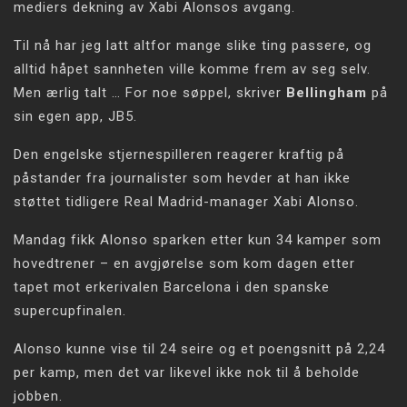
mediers dekning av Xabi Alonsos avgang.
Til nå har jeg latt altfor mange slike ting passere, og
alltid håpet sannheten ville komme frem av seg selv.
Men ærlig talt … For noe søppel, skriver
Bellingham
på
sin egen app, JB5.
Den engelske stjernespilleren reagerer kraftig på
påstander fra journalister som hevder at han ikke
støttet tidligere Real Madrid-manager Xabi Alonso.
Mandag fikk Alonso sparken etter kun 34 kamper som
hovedtrener – en avgjørelse som kom dagen etter
tapet mot erkerivalen Barcelona i den spanske
supercupfinalen.
Alonso kunne vise til 24 seire og et poengsnitt på 2,24
per kamp, men det var likevel ikke nok til å beholde
jobben.