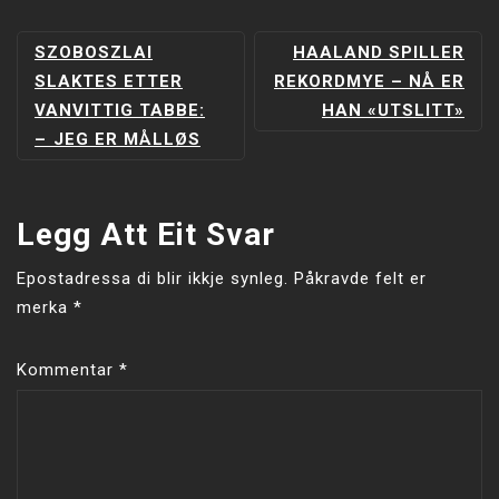
INNLEGGSNAVIGERING
SZOBOSZLAI
HAALAND SPILLER
SLAKTES ETTER
REKORDMYE – NÅ ER
VANVITTIG TABBE:
HAN «UTSLITT»
–⁠ JEG ER MÅLLØS
Legg Att Eit Svar
Epostadressa di blir ikkje synleg.
Påkravde felt er
merka
*
Kommentar
*