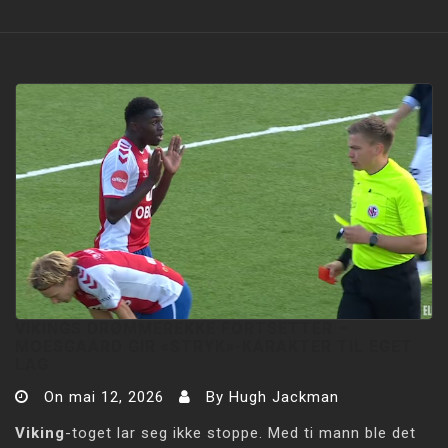
VIKINGS DRØMMEREKKE FORTSETTER –
MOESGAARD GIR «STRYK»-KARAKTER TIL EGET
LAG
On
mai 12, 2026
By
Hugh Jackman
Viking
-toget lar seg ikke stoppe. Med ti mann ble det