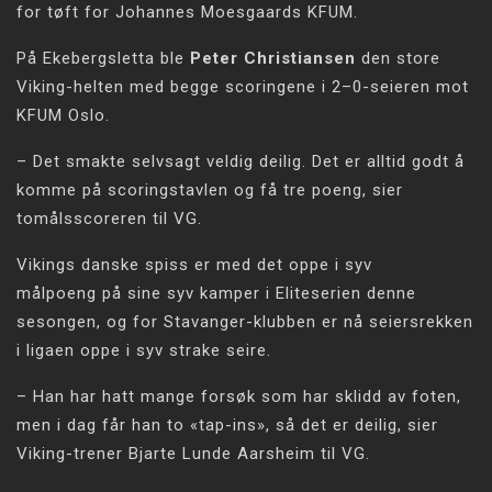
for tøft for Johannes Moesgaards KFUM.
På Ekebergsletta ble
Peter Christiansen
den store
Viking-helten med begge scoringene i 2–0-seieren mot
KFUM Oslo.
– Det smakte selvsagt veldig deilig. Det er alltid godt å
komme på scoringstavlen og få tre poeng, sier
tomålsscoreren til VG.
Vikings danske spiss er med det oppe i syv
målpoeng på sine syv kamper i Eliteserien denne
sesongen, og for Stavanger-klubben er nå seiersrekken
i ligaen oppe i syv strake seire.
– Han har hatt mange forsøk som har sklidd av foten,
men i dag får han to «tap-ins», så det er deilig, sier
Viking-trener Bjarte Lunde Aarsheim til VG.