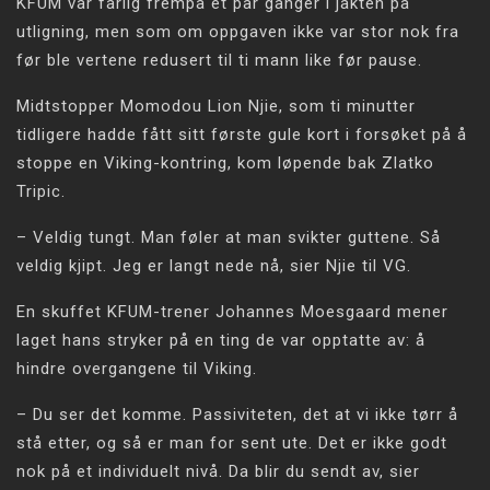
KFUM var farlig frempå et par ganger i jakten på
utligning, men som om oppgaven ikke var stor nok fra
før ble vertene redusert til ti mann like før pause.
Midtstopper Momodou Lion Njie, som ti minutter
tidligere hadde fått sitt første gule kort i forsøket på å
stoppe en Viking-kontring, kom løpende bak Zlatko
Tripic.
– Veldig tungt. Man føler at man svikter guttene. Så
veldig kjipt. Jeg er langt nede nå, sier Njie til VG.
En skuffet KFUM-trener Johannes Moesgaard mener
laget hans stryker på en ting de var opptatte av: å
hindre overgangene til Viking.
– Du ser det komme. Passiviteten, det at vi ikke tørr å
stå etter, og så er man for sent ute. Det er ikke godt
nok på et individuelt nivå. Da blir du sendt av, sier