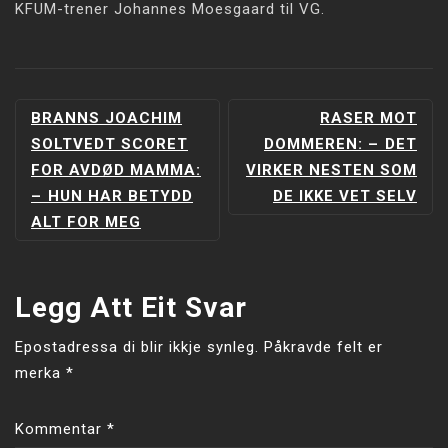
KFUM-trener Johannes Moesgaard til VG.
INNLEGGSNAVIGERING
BRANNS JOACHIM
RASER MOT
SOLTVEDT SCORET
DOMMEREN: –⁠ DET
FOR AVDØD MAMMA:
VIRKER NESTEN SOM
–⁠ HUN HAR BETYDD
DE IKKE VET SELV
ALT FOR MEG
Legg Att Eit Svar
Epostadressa di blir ikkje synleg.
Påkravde felt er
merka
*
Kommentar
*