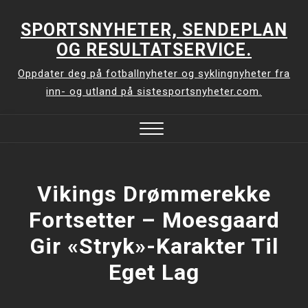
Skip
to
SPORTSNYHETER, SENDEPLAN
content
OG RESULTATSERVICE.
Oppdater deg på fotballnyheter og syklingnyheter fra
inn- og utland på sistesportsnyheter.com.
Close
Menu
Vikings Drømmerekke
Fortsetter – Moesgaard
Gir «stryk»-Karakter Til
Eget Lag