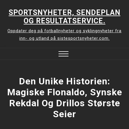
Skip
to
SPORTSNYHETER, SENDEPLAN
content
OG RESULTATSERVICE.
Oppdater deg på fotballnyheter og syklingnyheter fra
inn- og utland på sistesportsnyheter.com.
Close
Menu
Den Unike Historien:
Magiske Flonaldo, Synske
Rekdal Og Drillos Største
Seier