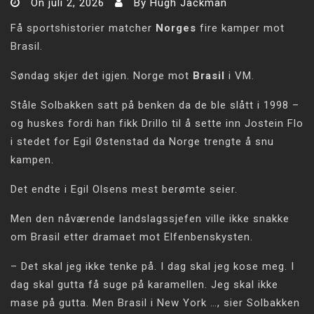
On
juli 2, 2026
By
Hugh Jackman
Få sportshistorier matcher
Norges
fire kamper mot
Brasil.
Søndag skjer det igjen. Norge mot
Brasil
i VM.
Ståle Solbakken satt på benken da de ble slått i 1998 –
og huskes fordi han fikk Drillo til å sette inn Jostein Flo
i stedet for Egil Østenstad da Norge trengte å snu
kampen.
Det endte i Egil Olsens mest berømte seier.
Men den nåværende landslagssjefen ville ikke snakke
om Brasil etter dramaet mot Elfenbenskysten.
– Det skal jeg ikke tenke på. I dag skal jeg kose meg. I
dag skal gutta få suge på karamellen. Jeg skal ikke
mase på gutta. Men Brasil i New York …, sier Solbakken