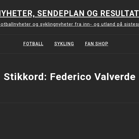
YHETER, SENDEPLAN OG RESULTAT
otballnyheter og syklingnyheter fra inn- og utland på siste
FOTBALL
SYKLING
FAN SHOP
Stikkord:
Federico Valverde