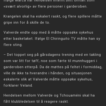
Ifølge Marca har hendelsen internt blitt omtalt som
«svært alvorlig» av flere personer i garderoben.
Krangelen skal ha eskalert raskt, og flere spillere måtte
gripe inn for å skille de to.
Valverde endte opp med å måtte oppsøke sykehus
etter basketaket. Ifølge El Chiringuito TV måtte han sy
flere sting.
– Det toppet seg på gårsdagens trening med en takling
som var litt for tøff, noe som førte til munnhuggeri i
garderoben etterpå. Da de møttes på feltet i formiddag,
ville de ikke ta hverandre i hånden, og situasjonen
eskalerte slik at Valverde måtte oppsøke sykehus,
forklarer Veland.
Hendelsen mellom Valverde og Tchouaméni skal ha
fått klubbledelsen til å reagere raskt.