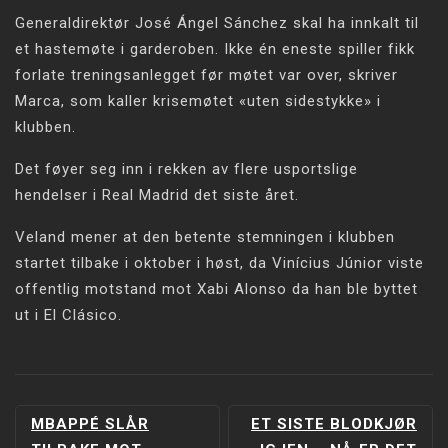
Generaldirektør José Ángel Sánchez skal ha innkalt til
et hastemøte i garderoben. Ikke én eneste spiller fikk
forlate treningsanlegget før møtet var over, skriver
Marca, som kaller krisemøtet «uten sidestykke» i
klubben.
Det føyer seg inn i rekken av flere usportslige
hendelser i Real Madrid det siste året.
Veland mener at den betente stemningen i klubben
startet tilbake i oktober i høst, da Vinícius Júnior viste
offentlig motstand mot Xabi Alonso da han ble byttet
ut i El Clásico.
INNLEGGSNAVIGERING
MBAPPÉ SLÅR
ET SISTE BLODKJØR