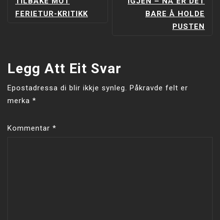
TILBAKE MOT
IGJEN – NÅ ER DET
FERIETUR-KRITIKK
BARE Å HOLDE
PUSTEN
Legg Att Eit Svar
Epostadressa di blir ikkje synleg.
Påkravde felt er
merka
*
Kommentar
*