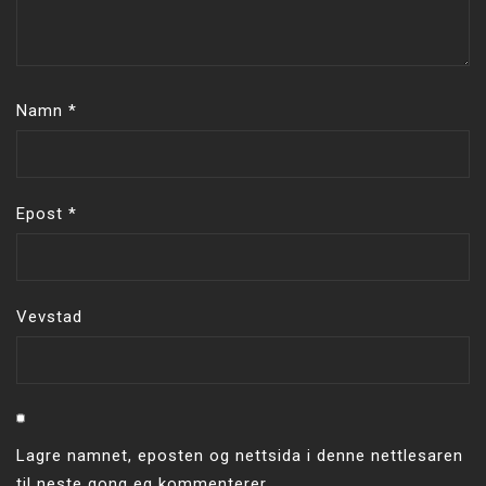
Namn
*
Epost
*
Vevstad
Lagre namnet, eposten og nettsida i denne nettlesaren
til neste gong eg kommenterer.