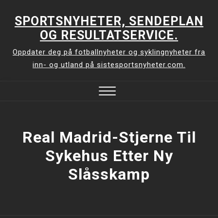
Skip
to
SPORTSNYHETER, SENDEPLAN
content
OG RESULTATSERVICE.
Oppdater deg på fotballnyheter og syklingnyheter fra
inn- og utland på sistesportsnyheter.com.
Close
Menu
Real Madrid-Stjerne Til
Sykehus Etter Ny
Slåsskamp