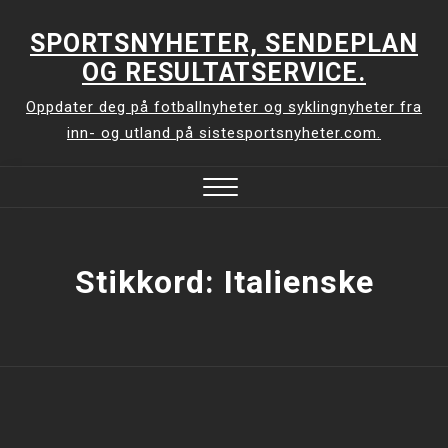
Skip
to
SPORTSNYHETER, SENDEPLAN
content
OG RESULTATSERVICE.
Oppdater deg på fotballnyheter og syklingnyheter fra
inn- og utland på sistesportsnyheter.com.
Close
Menu
Stikkord:
Italienske