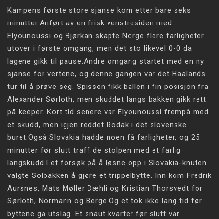
Kampens første store sjanse kom etter bare seks
minutter.Anført av en frisk venstresiden med
Elyounoussi og Bjørkan skapte Norge flere farligheter
utover i første omgang, men det sto likevel 0-0 da
lagene gikk til pause.Andre omgang startet med en ny
sjanse for vertene, og denne gangen var det Haalands
tur til å prøve seg. Spissen fikk ballen i fin posisjon fra
Alexander Sørloth, men skuddet langs bakken gikk rett
på keeper. Kort tid senere var Elyounoussi frempå med
et skudd, men igjen reddet Rodak i det slovenske
buret.Også Slovakia hadde noen få farligheter, og 25
minutter før slutt traff de stolpen med et farlig
langskudd.I et forsøk på å løsne opp i Slovakia-knuten
valgte Solbakken å gjøre et trippelbytte. Inn kom Fredrik
Aursnes, Mats Møller Dæhli og Kristian Thorsvedt for
Sørloth, Normann og Berge.Og et tok ikke lang tid før
byttene ga utslag. Et snaut kvarter før slutt var