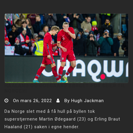
HAALAND OG ØDEGAARD SØRGET FOR SEIER TIL
NORGE￼
On
mars 26, 2022
By
Hugh Jackman
Da Norge slet med å få hull på byllen tok
superstjernene Martin Ødegaard (23) og Erling Braut
Haaland (21) saken i egne hender.