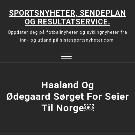
Skip
to
SPORTSNYHETER, SENDEPLAN
content
OG RESULTATSERVICE.
Oppdater deg på fotballnyheter og syklingnyheter fra
inn- og utland på sistesportsnyheter.com.
Close
Menu
Haaland Og
Ødegaard Sørget For Seier
Til Norge￼