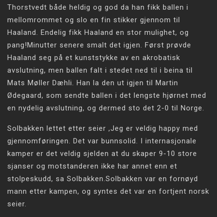
Thorstvedt både heldig og god da han fikk ballen i
mellomrommet og slo en fin stikker gjennom til
Haaland. Endelig fikk Haaland en stor mulighet, og
pang!Minutter senere smalt det igjen. Først prøvde
Haaland seg på et kunststykke av en akrobatisk
avslutning, men ballen falt i stedet ned til i beina til
Mats Møller Dæhli. Han la den ut igjen til Martin
Ødegaard, som sendte ballen i det lengste hjørnet med
en nydelig avslutning, og dermed sto det 2-0 til Norge.
Solbakken lettet etter seier ,Jeg er veldig happy med
gjennomføringen. Det var bunnsolid. I internasjonale
kamper er det veldig sjelden at du skaper 9-10 store
sjanser og motstanderen ikke har annet enn et
stolpeskudd, sa Solbakken.Solbakken var en fornøyd
mann etter kampen, og syntes det var en fortjent norsk
seier.