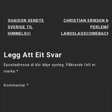
INNLEGGSNAVIGERING
QUAISON SENDTE
CHRISTIAN ERIKSEN M
SVERIGE TIL
PERLEMÅL
HIMMELS￼
LANDSLAGSCOMEBACKE
Legg Att Eit Svar
Epostadressa di blir ikkje synleg.
Påkravde felt er
merka
*
Kommentar
*