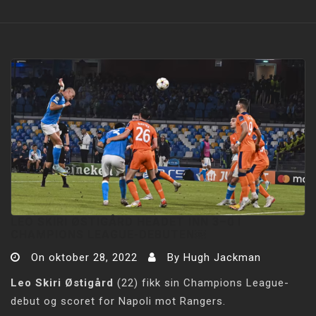
LEO SKIRI ØSTIGÅRD HEADET INN 3–0 I
CHAMPIONS LEAGUE-DEBUTEN￼
On
oktober 28, 2022
By
Hugh Jackman
Leo Skiri Østigård
(22) fikk sin Champions League-
debut og scoret for Napoli mot Rangers.