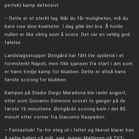
perfekt kamp defensivt.
– Dette er et sterkt lag. Når du får muligheten, må du
bare vise dine kvaliteter. I dag gikk det bra. Å holde
nullen er like viktig som å score. Det var en veldig god
følelse.
Landslagsstopper Østigård har fått lite spilletid i et
formsterkt Napoli, men fikk sjansen fra start i det som
er hans tredje kamp for klubben. Dette er altså hans
første scoring for klubben.
Kampen på Stadio Diego Maradona ble raskt avgjort,
etter som Giovanni Simeone scoret to ganger på de
første 16 minuttene. Østigårds scoring kom i det 80.
minutt etter corner fra Giacomo Raspadori.
– Fantastisk! To-tre steg ut i feltet og likevel klarer han
å sette ballen på mål, sier Jesper Mathisen på TV2-