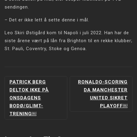
sendingen.
– Det er ikke lett å sette denne i mål.
Leo Skiri Østigård kom til Napoli i juli 2022. Han har de
siste årene vært på lån fra Brighton til en rekke klubber;
St. Pauli, Coventry, Stoke og Genoa.
INNLEGGSNAVIGERING
PATRICK BERG
RONALDO-SCORING
DELTOK IKKE PÅ
DA MANCHESTER
ONSDAGENS
UNITED SIKRET
BODØ/GLIMT-
PLAYOFF￼
TRENING￼