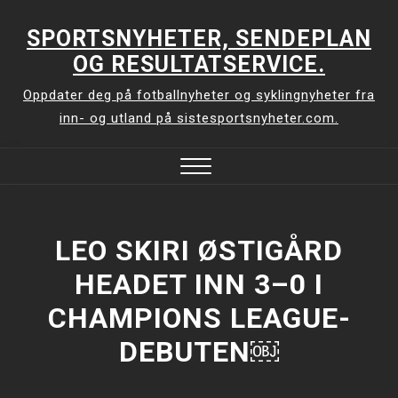
Skip
to
SPORTSNYHETER, SENDEPLAN
content
OG RESULTATSERVICE.
Oppdater deg på fotballnyheter og syklingnyheter fra
inn- og utland på sistesportsnyheter.com.
Close
Menu
LEO SKIRI ØSTIGÅRD
HEADET INN 3–0 I
CHAMPIONS LEAGUE-
DEBUTEN￼